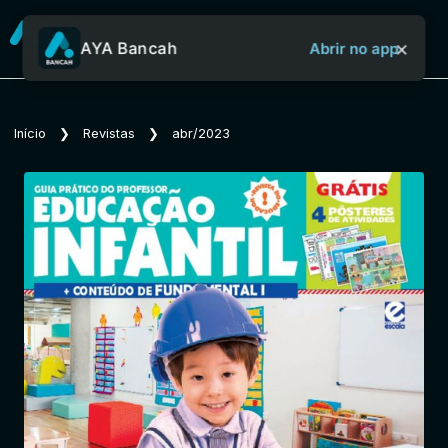
×
AYA Bancah
Abrir no app
Sobre o Aya Bancah
Início
❯
Revistas
❯
abr/2023
Início
Revistas
Jornais
Notícias