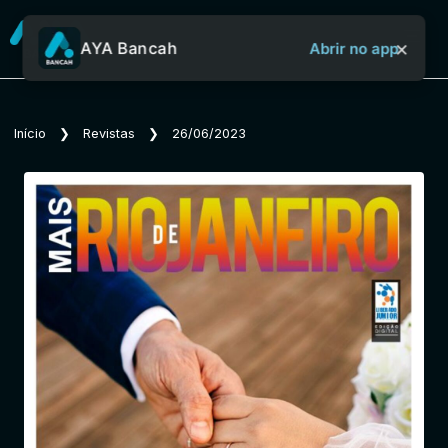
×
AYA Bancah
Abrir no app
Sobre o Aya Bancah
Início
❯
Revistas
❯
26/06/2023
Início
Revistas
Jornais
Notícias