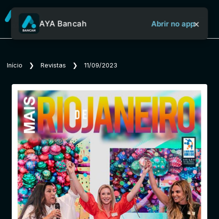
×
AYA Bancah
Abrir no app
Sobre o Aya Bancah
Início
❯
Revistas
❯
11/09/2023
Início
Revistas
Jornais
Notícias