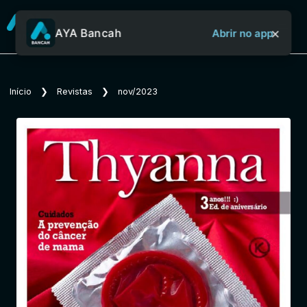
×
AYA Bancah
Abrir no app
Sobre o Aya Bancah
Início
❯
Revistas
❯
nov/2023
Início
Revistas
Jornais
Notícias