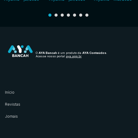
O
AYA Bancah
é um produto da
AYA Conteúdos
.
Acesse nosso portal
aya.app.br
Início
Revistas
Jornais