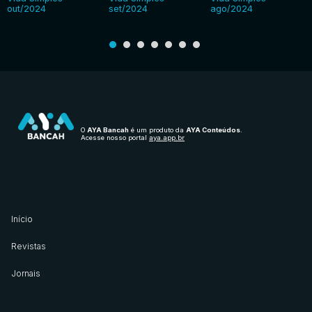
out/2024
set/2024
ago/2024
O
AYA Bancah
é um produto da
AYA Conteúdos
.
Acesse nosso portal
aya.app.br
Início
Revistas
Jornais