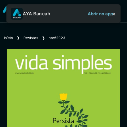
×
AYA Bancah
Abrir no app
Sobre o Aya Bancah
Início
❯
Revistas
❯
nov/2023
Início
Revistas
Jornais
Notícias