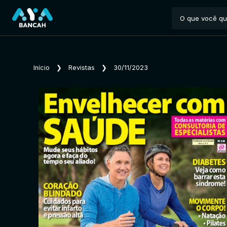
Início
❯
Revistas
❯
30/11/2023