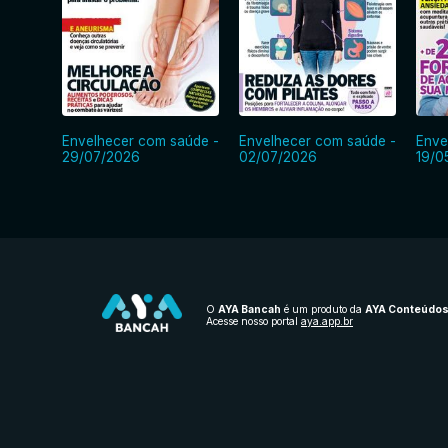
Envelhecer com saúde -
Envelhecer com saúde -
Enve
29/07/2026
02/07/2026
19/0
O
AYA Bancah
é um produto da
AYA Conteúdo
Acesse nosso portal
aya.app.br