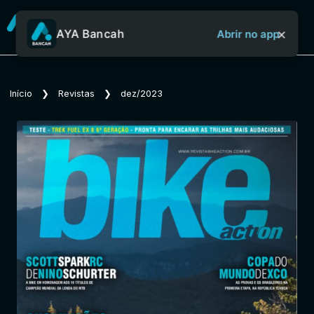
×
AYA Bancah
Abrir no app
Sobre o Aya Bancah
Início
❯
Revistas
❯
dez/2023
Início
Revistas
Jornais
Notícias