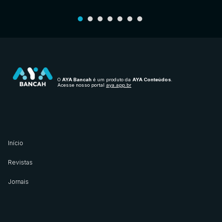
O
AYA Bancah
é um produto da
AYA Conteúdos
.
Acesse nosso portal
aya.app.br
Início
Revistas
Jornais