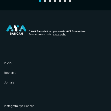
O
AYA Bancah
é um produto da
AYA Conteúdos
.
Acesse nosso portal
aya.app.br
Início
Revistas
Jornais
Instagram Aya Bancah