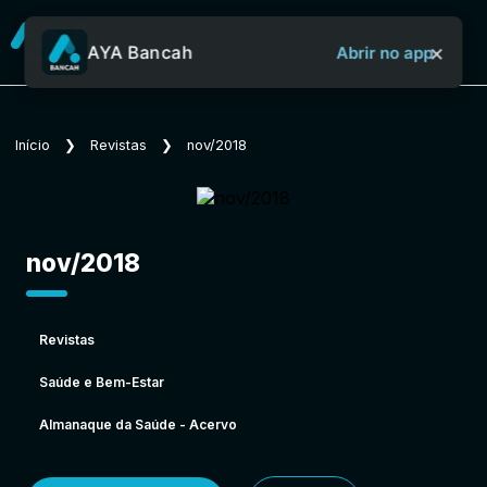
×
AYA Bancah
Abrir no app
Sobre o Aya Bancah
Início
❯
Revistas
❯
nov/2018
Início
nov/2018
Revistas
Revistas
Saúde e Bem-Estar
Jornais
Almanaque da Saúde - Acervo
Notícias