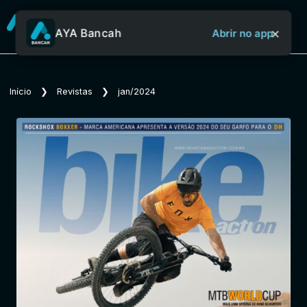
×
AYA Bancah
Abrir no app
Sobre o Aya Bancah
Início
❯
Revistas
❯
jan/2024
Início
Revistas
Jornais
Notícias