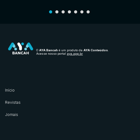
O
AYA Bancah
é um produto da
AYA Conteúdos
.
Acesse nosso portal
aya.app.br
Início
Revistas
Jornais