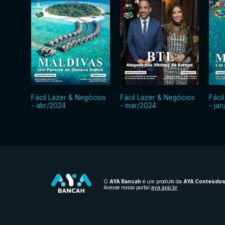
Fácil Lazer & Negócios
Fácil Lazer & Negócios
Fáci
- abr/2024
- mar/2024
- ja
O
AYA Bancah
é um produto da
AYA Conteúdo
Acesse nosso portal
aya.app.br