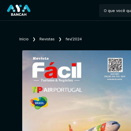
Início
❯
Revistas
❯
fev/2024