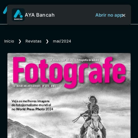
×
AYA Bancah
Abrir no app
Sobre o Aya Bancah
Início
❯
Revistas
❯
mai/2024
Início
Revistas
Jornais
Notícias