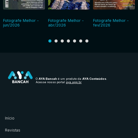
Fotografe Melhor -
Fotografe Melhor -
Fotografe Melhor -
jun/2026
abr/2026
fev/2026
O
AYA Bancah
é um produto da
AYA Conteúdos
.
Acesse nosso portal
aya.app.br
Início
Revistas