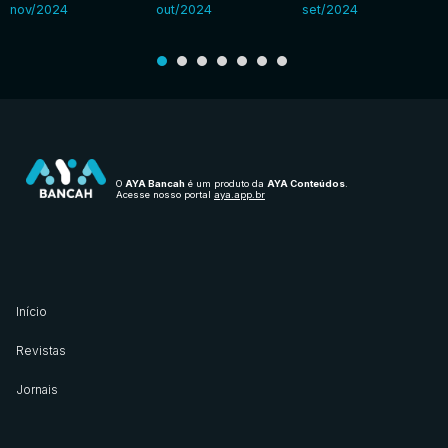
nov/2024
out/2024
set/2024
O
AYA Bancah
é um produto da
AYA Conteúdos
.
Acesse nosso portal
aya.app.br
Início
Revistas
Jornais