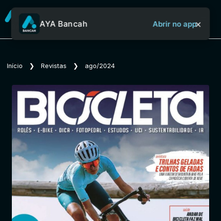
×
AYA Bancah
Abrir no app
Sobre o Aya Bancah
Início
❯
Revistas
❯
ago/2024
Início
Revistas
Jornais
Notícias