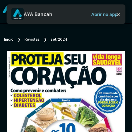
×
AYA Bancah
Abrir no app
Sobre o Aya Bancah
Início
❯
Revistas
❯
set/2024
Início
Revistas
Jornais
Notícias