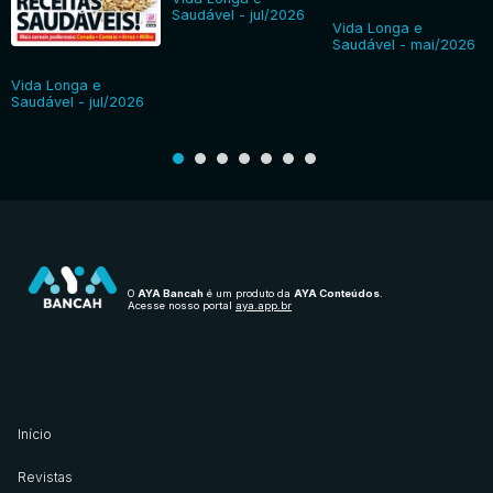
Saudável - jul/2026
Vida Longa e
Saudável - mai/2026
Vida Longa e
Saudável - jul/2026
O
AYA Bancah
é um produto da
AYA Conteúdos
.
Acesse nosso portal
aya.app.br
Início
Revistas