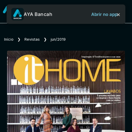
×
AYA Bancah
Abrir no app
Sobre o Aya Bancah
Início
❯
Revistas
❯
jun/2019
Início
Revistas
Jornais
Notícias