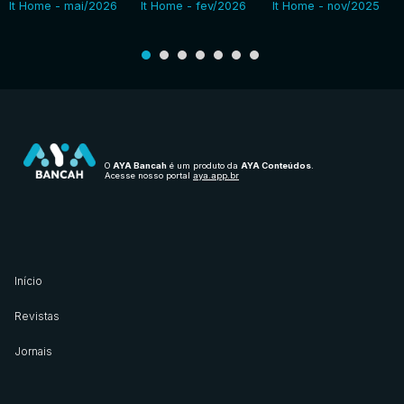
It Home - mai/2026
It Home - fev/2026
It Home - nov/2025
O
AYA Bancah
é um produto da
AYA Conteúdos
.
Acesse nosso portal
aya.app.br
Início
Revistas
Jornais