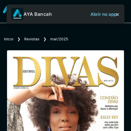
×
AYA Bancah
Abrir no app
Sobre o Aya Bancah
Início
❯
Revistas
❯
mar/2025
Início
Revistas
Jornais
Notícias