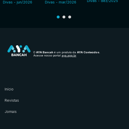
Divas - dez/2025
Divas - jun/2026
Divas - mar/2026
O
AYA Bancah
é um produto da
AYA Conteúdos
.
Acesse nosso portal
aya.app.br
Início
Revistas
Jornais