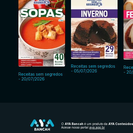
Receitas sem segredos
Rece
- 05/07/2026
- 20
Receitas sem segredos
- 20/07/2026
O
AYA Bancah
é um produto da
AYA Conteúdo
Acesse nosso portal
aya.app.br