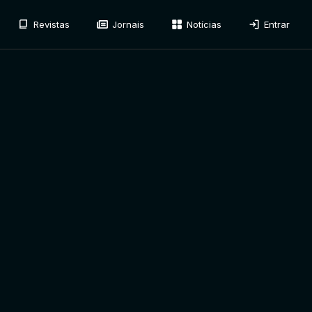
Revistas
Jornais
Notícias
Entrar