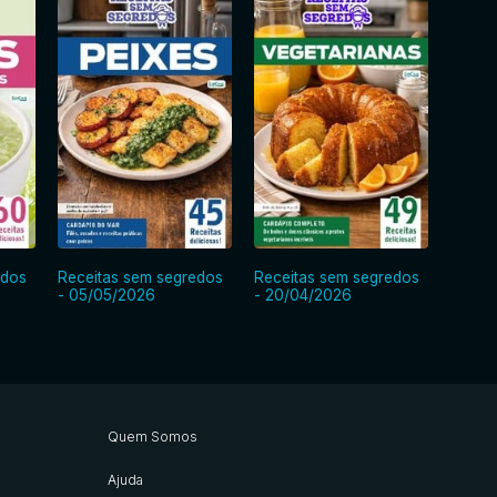
edos
Receitas sem segredos
Receitas sem segredos
Recei
- 05/05/2026
- 20/04/2026
- 05/
Quem Somos
Ajuda