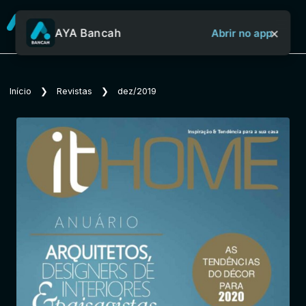
×
AYA Bancah
Abrir no app
Sobre o Aya Bancah
Início
❯
Revistas
❯
dez/2019
Início
Revistas
Jornais
Notícias