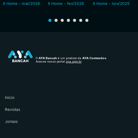
It Home - mai/2026
It Home - fev/2026
It Home - nov/2025
O
AYA Bancah
é um produto da
AYA Conteúdos
.
Acesse nosso portal
aya.app.br
Início
Revistas
Jornais