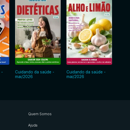
 -
Cuidando da saúde -
Cuidando da saúde -
Cuida
mai/2026
mai/2026
abr/2
Quem Somos
Ajuda