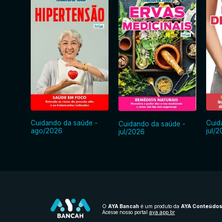
Cuidando da saúde -
Cuid
Cuidando da saúde -
ago/2026
jul/
jul/2026
O
AYA Bancah
é um produto da
AYA Conteúdo
Acesse nosso portal
aya.app.br