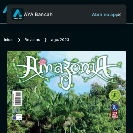
×
AYA Bancah
Abrir no app
Sobre o Aya Bancah
Início
❯
Revistas
❯
ago/2023
Início
Revistas
Jornais
Notícias