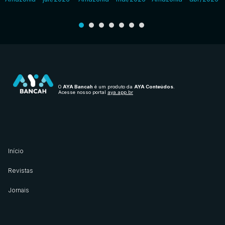
O
AYA Bancah
é um produto da
AYA Conteúdos
.
Acesse nosso portal
aya.app.br
Início
Revistas
Jornais