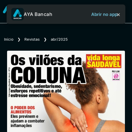
×
AYA Bancah
Abrir no app
Sobre o Aya Bancah
Início
❯
Revistas
❯
abr/2025
Início
Revistas
Jornais
Notícias