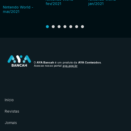
fev/2021
jan/2021
Nintendo World -
mai/2021
O
AYA Bancah
é um produto da
AYA Conteúdos
.
Acesse nosso portal
aya.app.br
Início
Revistas
Jornais