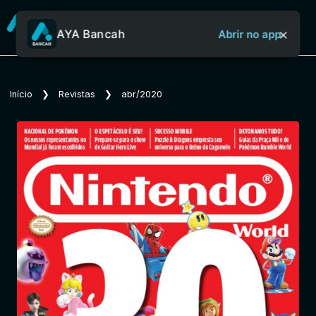
×
AYA Bancah
Abrir no app
Sobre o Aya Bancah
Início
❯
Revistas
❯
abr/2020
Início
Revistas
Jornais
Notícias