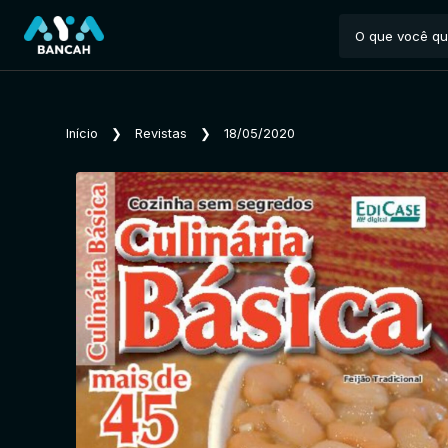
Início
❯
Revistas
❯
18/05/2020