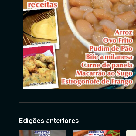
Edições anteriores