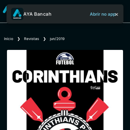
×
AYA Bancah
Abrir no app
Sobre o Aya Bancah
Início
❯
Revistas
❯
jun/2019
Início
Revistas
Jornais
Notícias