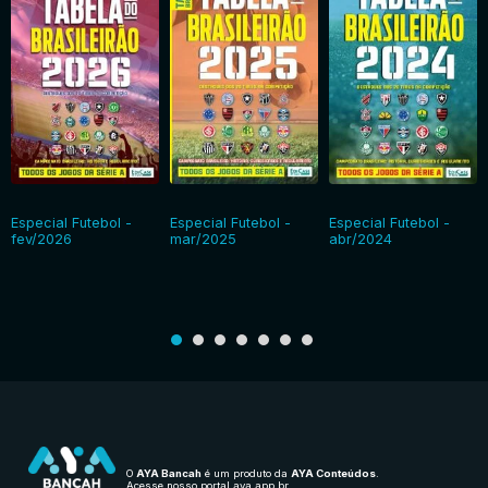
Especial Futebol -
Especial Futebol -
Especial Futebol -
fev/2026
mar/2025
abr/2024
O
AYA Bancah
é um produto da
AYA Conteúdos
.
Acesse nosso portal
aya.app.br