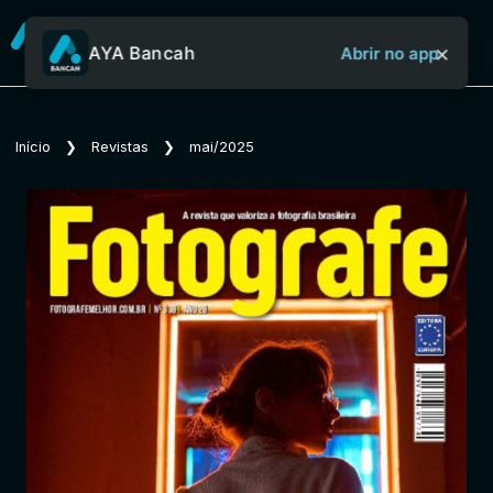
×
AYA Bancah
Abrir no app
Sobre o Aya Bancah
Início
❯
Revistas
❯
mai/2025
Início
Revistas
Jornais
Notícias