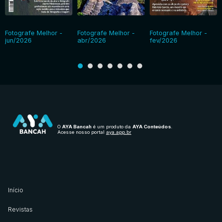
Fotografe Melhor -
Fotografe Melhor -
Fotografe Melhor -
jun/2026
abr/2026
fev/2026
O
AYA Bancah
é um produto da
AYA Conteúdos
.
Acesse nosso portal
aya.app.br
Início
Revistas