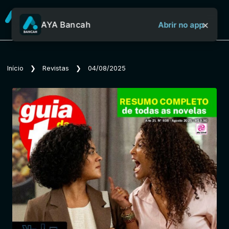
×
AYA Bancah
Abrir no app
Sobre o Aya Bancah
Início
❯
Revistas
❯
04/08/2025
Início
Revistas
Jornais
Notícias