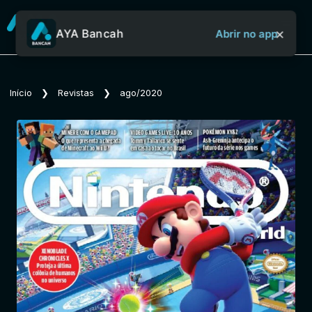
×
AYA Bancah
Abrir no app
Sobre o Aya Bancah
Início
❯
Revistas
❯
ago/2020
Início
Revistas
Jornais
Notícias