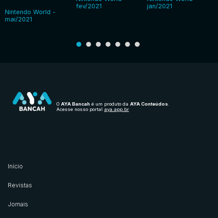
fev/2021
jan/2021
Nintendo World -
mai/2021
O
AYA Bancah
é um produto da
AYA Conteúdos
.
Acesse nosso portal
aya.app.br
Início
Revistas
Jornais