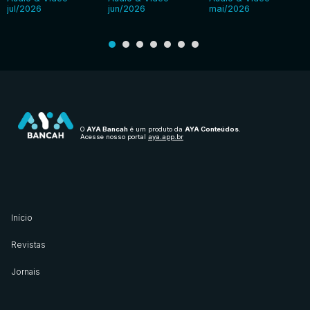
jul/2026
jun/2026
mai/2026
O
AYA Bancah
é um produto da
AYA Conteúdos
.
Acesse nosso portal
aya.app.br
Início
Revistas
Jornais