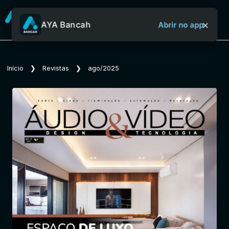
×
AYA Bancah
Abrir no app
Sobre o Aya Bancah
Início
❯
Revistas
❯
ago/2025
Início
Revistas
Jornais
Notícias