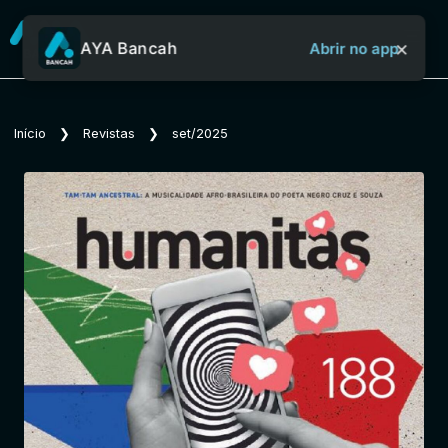
×
AYA Bancah
Abrir no app
Sobre o Aya Bancah
Início
❯
Revistas
❯
set/2025
Início
Revistas
Jornais
Notícias