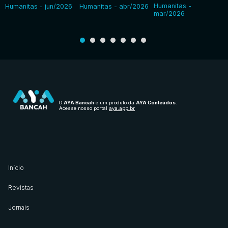
Humanitas -
Humanitas - jun/2026
Humanitas - abr/2026
mar/2026
O
AYA Bancah
é um produto da
AYA Conteúdos
.
Acesse nosso portal
aya.app.br
Início
Revistas
Jornais