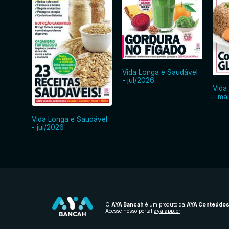
Vida Longa e Saudável
- jul/2026
Vida
- ma
Vida Longa e Saudável
- jul/2026
O
AYA Bancah
é um produto da
AYA Conteúdo
Acesse nosso portal
aya.app.br