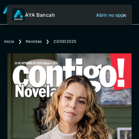
×
AYA Bancah
Abrir no app
Sobre o Aya Bancah
Início
❯
Revistas
❯
23/09/2025
Início
Revistas
Jornais
Notícias