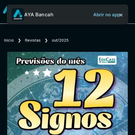
×
AYA Bancah
Abrir no app
Sobre o Aya Bancah
Início
❯
Revistas
❯
out/2025
Início
Revistas
Jornais
Notícias