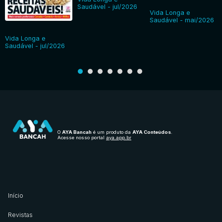
Saudável - jul/2026
Vida Longa e
Saudável - mai/2026
Vida Longa e
Saudável - jul/2026
O
AYA Bancah
é um produto da
AYA Conteúdos
.
Acesse nosso portal
aya.app.br
Início
Revistas