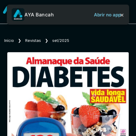
×
AYA Bancah
Abrir no app
Sobre o Aya Bancah
Início
❯
Revistas
❯
set/2025
Início
Revistas
Jornais
Notícias