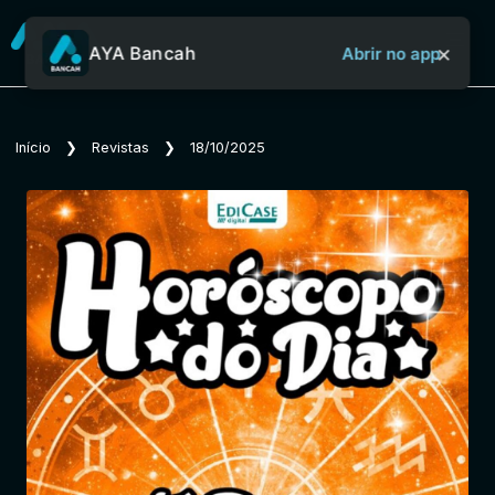
×
AYA Bancah
Abrir no app
Sobre o Aya Bancah
Início
❯
Revistas
❯
18/10/2025
Início
Revistas
Jornais
Notícias