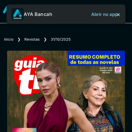
×
AYA Bancah
Abrir no app
Sobre o Aya Bancah
Início
❯
Revistas
❯
31/10/2025
Início
Revistas
Jornais
Notícias