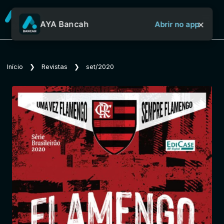
×
AYA Bancah
Abrir no app
Sobre o Aya Bancah
Início
❯
Revistas
❯
set/2020
Início
Revistas
Jornais
Notícias