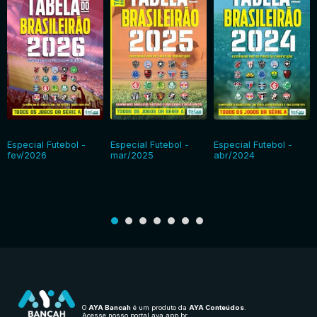
Especial Futebol -
Especial Futebol -
Especial Futebol -
fev/2026
mar/2025
abr/2024
O
AYA Bancah
é um produto da
AYA Conteúdos
.
Acesse nosso portal
aya.app.br