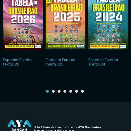
Especial Futebol -
Especial Futebol -
Especial Futebol -
fev/2026
mar/2025
abr/2024
O
AYA Bancah
é um produto da
AYA Conteúdos
.
Acesse nosso portal
aya.app.br