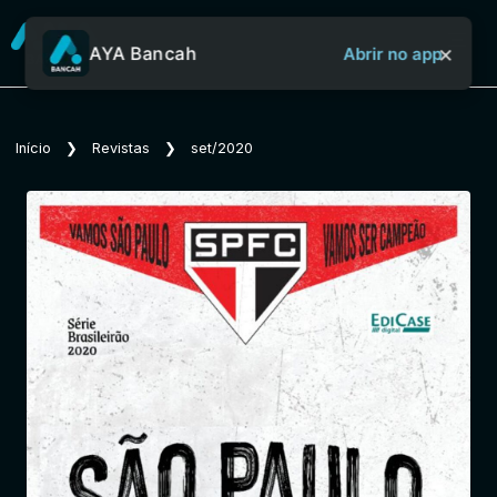
×
AYA Bancah
Abrir no app
Sobre o Aya Bancah
Início
❯
Revistas
❯
set/2020
Início
Revistas
Jornais
Notícias