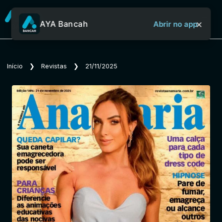
×
AYA Bancah
Abrir no app
Sobre o Aya Bancah
Início
❯
Revistas
❯
21/11/2025
Início
Revistas
Jornais
Notícias