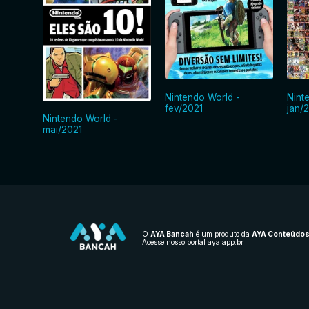
Nintendo World -
Nint
fev/2021
jan/
Nintendo World -
mai/2021
O
AYA Bancah
é um produto da
AYA Conteúdo
Acesse nosso portal
aya.app.br