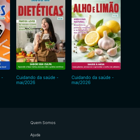
 -
Cuidando da saúde -
Cuidando da saúde -
Cuida
mai/2026
mai/2026
abr/2
Quem Somos
Ajuda