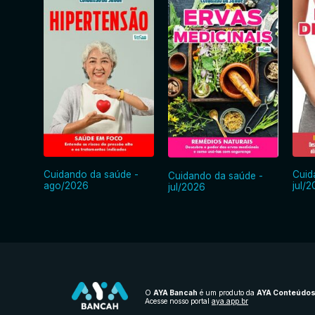
Cuidando da saúde -
Cuid
Cuidando da saúde -
ago/2026
jul/
jul/2026
O
AYA Bancah
é um produto da
AYA Conteúdo
Acesse nosso portal
aya.app.br