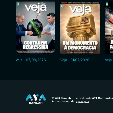
Veja - 07/08/2026
Veja - 31/07/2026
Veja
O
AYA Bancah
é um produto da
AYA Conteúdo
Acesse nosso portal
aya.app.br