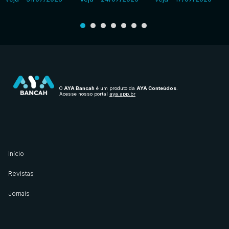
O
AYA Bancah
é um produto da
AYA Conteúdos
.
Acesse nosso portal
aya.app.br
Início
Revistas
Jornais