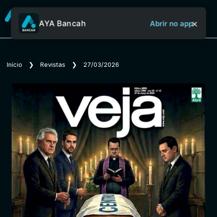
×
AYA Bancah
Abrir no app
Sobre o Aya Bancah
Início
❯
Revistas
❯
27/03/2026
Início
Revistas
Jornais
Notícias