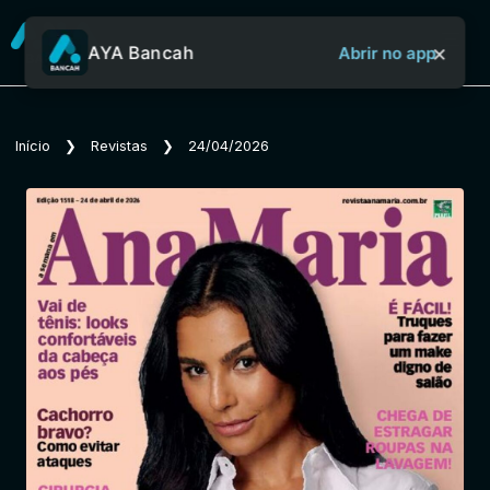
×
AYA Bancah
Abrir no app
Sobre o Aya Bancah
Início
❯
Revistas
❯
24/04/2026
Início
Revistas
Jornais
Notícias