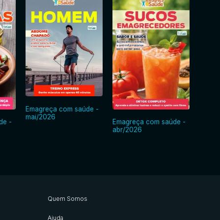
Emagreça com saúde -
Emagr
mai/2026
abr/2
de -
Emagreça com saúde -
abr/2026
Quem Somos
Ajuda