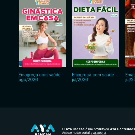
Emagreça com saúde -
Emagreça com saúde -
Emag
ago/2026
jul/2026
jul/
O
AYA Bancah
é um produto da
AYA Conteúdo
Acesse nosso portal
aya.app.br