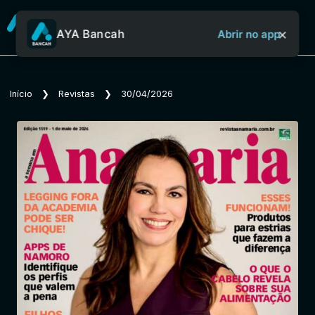
×
AYA Bancah
Abrir no app
Sobre o Aya Bancah
Início
❯
Revistas
❯
30/04/2026
Início
Revistas
Jornais
Notícias