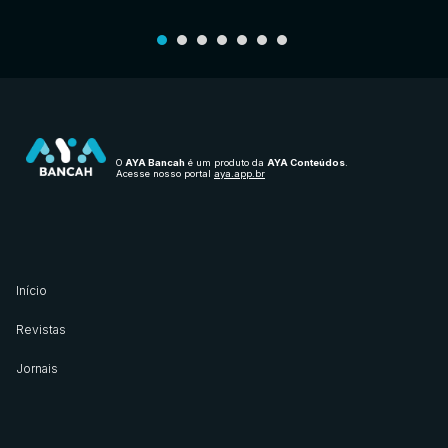
O
AYA Bancah
é um produto da
AYA Conteúdos
.
Acesse nosso portal
aya.app.br
Início
Revistas
Jornais