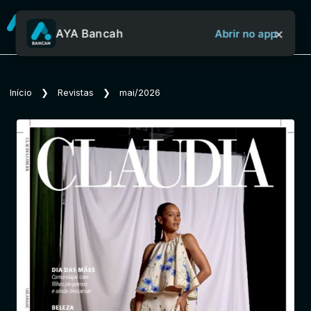
×
AYA Bancah
Abrir no app
Sobre o Aya Bancah
Início
❯
Revistas
❯
mai/2026
Início
Revistas
Jornais
Notícias