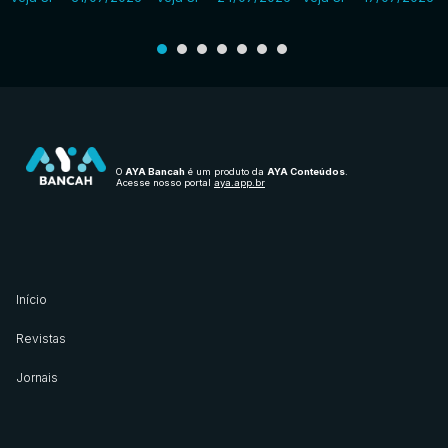
O
AYA Bancah
é um produto da
AYA Conteúdos
.
Acesse nosso portal
aya.app.br
Início
Revistas
Jornais