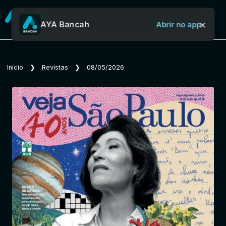
×
AYA Bancah
Abrir no app
Sobre o Aya Bancah
Início
❯
Revistas
❯
08/05/2026
Início
Revistas
Jornais
Notícias