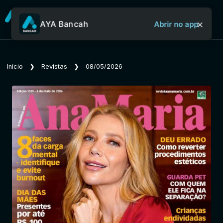
×
AYA Bancah
Abrir no app
Sobre o Aya Bancah
Início
❯
Revistas
❯
08/05/2026
Início
Revistas
Jornais
Notícias