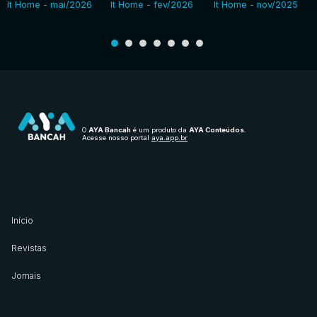
It Home - mai/2026
It Home - fev/2026
It Home - nov/2025
O
AYA Bancah
é um produto da
AYA Conteúdos
.
Acesse nosso portal
aya.app.br
Início
Revistas
Jornais