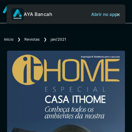
×
AYA Bancah
Abrir no app
Sobre o Aya Bancah
Início
❯
Revistas
❯
jan/2021
Início
Revistas
Jornais
Notícias