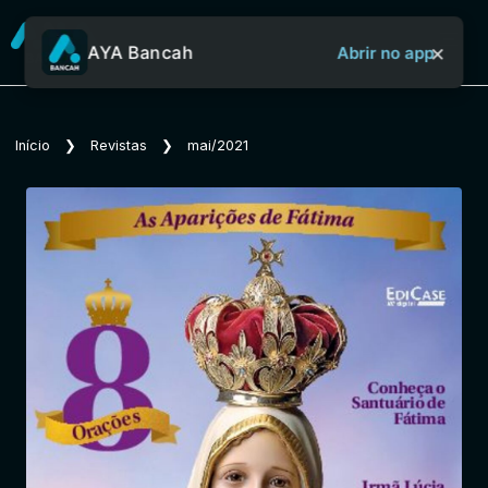
×
AYA Bancah
Abrir no app
Sobre o Aya Bancah
Início
❯
Revistas
❯
mai/2021
Início
Revistas
Jornais
Notícias