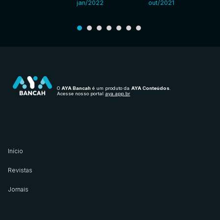
jan/2022
out/2021
O
AYA Bancah
é um produto da
AYA Conteúdos
.
Acesse nosso portal
aya.app.br
Início
Revistas
Jornais