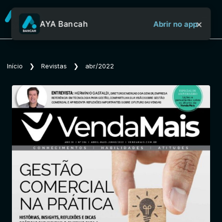
×
AYA Bancah
Abrir no app
Sobre o Aya Bancah
Início
❯
Revistas
❯
abr/2022
Início
Revistas
Jornais
Notícias